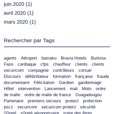
juin 2020
(1)
avril 2020
(1)
mars 2020
(1)
Rechercher par Tags
agents
Aéroport
bamako
Bravia Hotels
Burkina-
Faso
cardiaque
cfps
chauffeur
clients
clients
securicom
compagnie
contrôleurs
corsair
Discours
défibrillateur
formation
française
fraude
documentaire
Félicitation
Gardien
gardiennage
Hôtel
intervention
Lancement
mali
Moto
ordre
de malte
ordre de malte de france
Ouagadougou
Partenaire
premiers secours
protect
protection
psc1
securicom
securicom protect
sécurité
Sûreté
sûreté aéroportuaire
traite des êtres