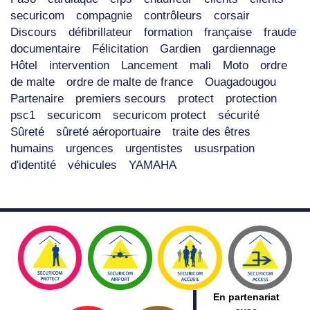
securicom
compagnie
contrôleurs
corsair
Discours
défibrillateur
formation
française
fraude
documentaire
Félicitation
Gardien
gardiennage
Hôtel
intervention
Lancement
mali
Moto
ordre
de malte
ordre de malte de france
Ouagadougou
Partenaire
premiers secours
protect
protection
psc1
securicom
securicom protect
sécurité
Sûreté
sûreté aéroportuaire
traite des êtres
humains
urgences
urgentistes
ususrpation
d'identité
véhicules
YAMAHA
En partenariat