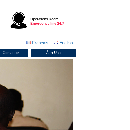
Operations Room
Emergency line 24/7
Français
English
s Contacter
À la Une