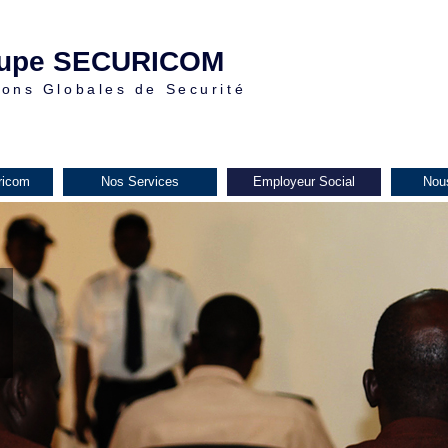
upe SECURICOM
ions Globales de Securité
ricom
Nos Services
Employeur Social
Nou