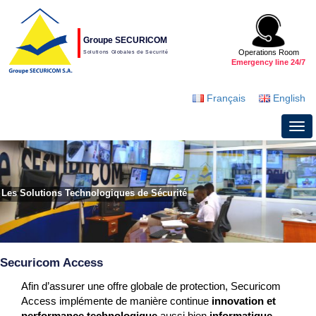
Groupe SECURICOM
Operations Room
Solutions Globales de Securité
Emergency line 24/7
Français
English
Les Solutions Technologiques de Sécurité
Securicom Access
Afin d’assurer une offre globale de protection, Securicom
Access implémente de manière continue
innovation et
performance technologique
aussi bien
informatique