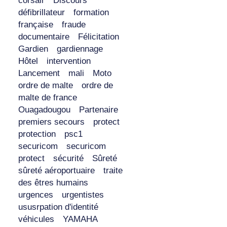
corsair
Discours
défibrillateur
formation
française
fraude
documentaire
Félicitation
Gardien
gardiennage
Hôtel
intervention
Lancement
mali
Moto
ordre de malte
ordre de
malte de france
Ouagadougou
Partenaire
premiers secours
protect
protection
psc1
securicom
securicom
protect
sécurité
Sûreté
sûreté aéroportuaire
traite
des êtres humains
urgences
urgentistes
ususrpation d'identité
véhicules
YAMAHA