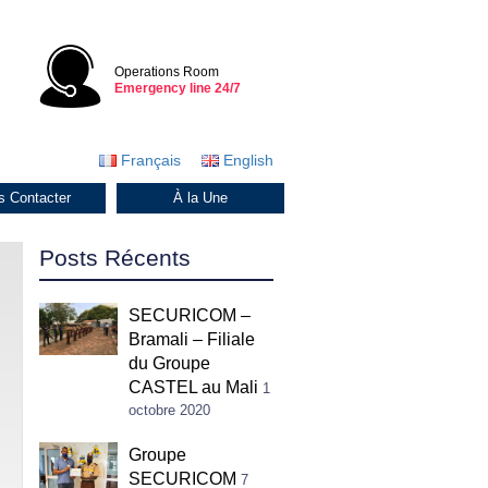
Operations Room
Emergency line 24/7
Français
English
s Contacter
À la Une
Posts Récents
SECURICOM –
Bramali – Filiale
du Groupe
CASTEL au Mali
1
octobre 2020
Groupe
SECURICOM
7