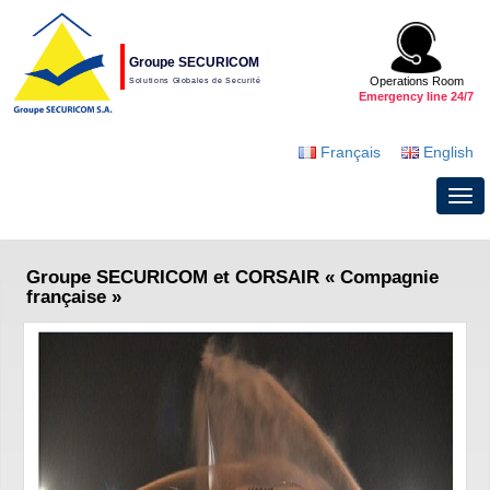
Groupe SECURICOM
Operations Room
Solutions Globales de Securité
Emergency line 24/7
Français
English
Groupe SECURICOM et CORSAIR « Compagnie
française »