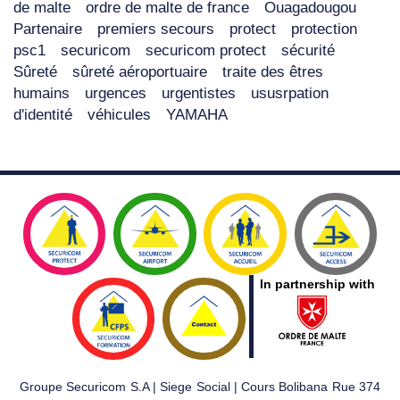
de malte
ordre de malte de france
Ouagadougou
Partenaire
premiers secours
protect
protection
psc1
securicom
securicom protect
sécurité
Sûreté
sûreté aéroportuaire
traite des êtres
humains
urgences
urgentistes
ususrpation
d'identité
véhicules
YAMAHA
In partnership with
Groupe Securicom S.A | Siege Social | Cours Bolibana Rue 374