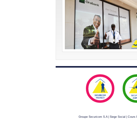
Groupe Securicom S.A | Siege Social | Cour