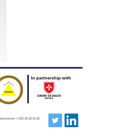
In partnership with
pesecuricom | +223.20.29.31.82