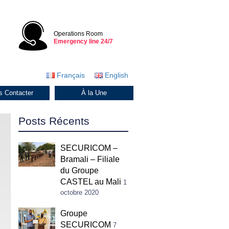
Operations Room
Emergency line 24/7
Français
English
s Contacter
À la Une
Posts Récents
SECURICOM –
Bramali – Filiale
du Groupe
CASTEL au Mali
1
octobre 2020
Groupe
SECURICOM
7