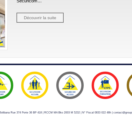
Securicom…
Découvrir la suite
s Bolibana Rue 374 Porte 36 BP 418 | RCCM MA Bko 2003 M 5232 | N° Fiscal 0833 022 48h | contact@grou