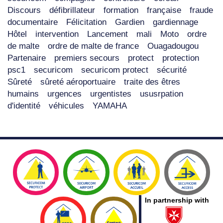
Discours
défibrillateur
formation
française
fraude
documentaire
Félicitation
Gardien
gardiennage
Hôtel
intervention
Lancement
mali
Moto
ordre
de malte
ordre de malte de france
Ouagadougou
Partenaire
premiers secours
protect
protection
psc1
securicom
securicom protect
sécurité
Sûreté
sûreté aéroportuaire
traite des êtres
humains
urgences
urgentistes
ususrpation
d'identité
véhicules
YAMAHA
In partnership with