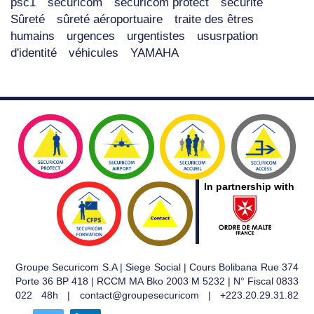
psc1
securicom
securicom protect
sécurité
Sûreté
sûreté aéroportuaire
traite des êtres
humains
urgences
urgentistes
ususrpation
d'identité
véhicules
YAMAHA
In partnership with
Groupe Securicom S.A | Siege Social | Cours Bolibana Rue 374
Porte 36 BP 418 | RCCM MA Bko 2003 M 5232 | N° Fiscal 0833
022 48h | contact@groupesecuricom | +223.20.29.31.82