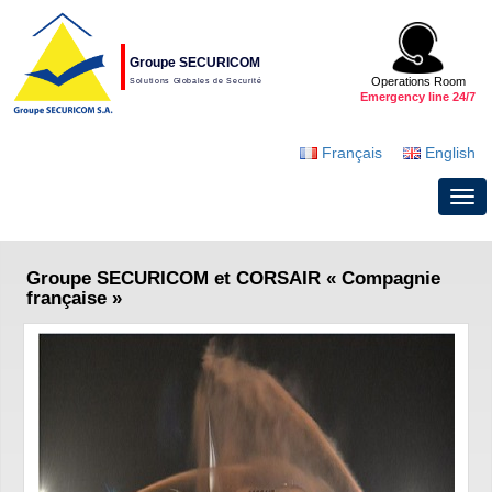
Groupe SECURICOM
Operations Room
Solutions Globales de Securité
Emergency line 24/7
Français
English
Groupe SECURICOM et CORSAIR « Compagnie
française »