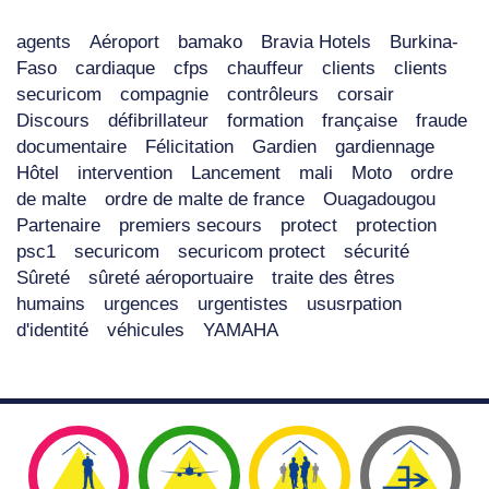
agents
Aéroport
bamako
Bravia Hotels
Burkina-
Faso
cardiaque
cfps
chauffeur
clients
clients
securicom
compagnie
contrôleurs
corsair
Discours
défibrillateur
formation
française
fraude
documentaire
Félicitation
Gardien
gardiennage
Hôtel
intervention
Lancement
mali
Moto
ordre
de malte
ordre de malte de france
Ouagadougou
Partenaire
premiers secours
protect
protection
psc1
securicom
securicom protect
sécurité
Sûreté
sûreté aéroportuaire
traite des êtres
humains
urgences
urgentistes
ususrpation
d'identité
véhicules
YAMAHA